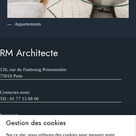
Appartements
RM Architecte
126, rue du Faubourg Poissonnière
75010 Paris
Contactez-nous
Tél : 01 77 13 68 06
Instagram
Gestion des cookies
FAQ
Sur ce site, nous utilisons des cookies pour mesurer notre