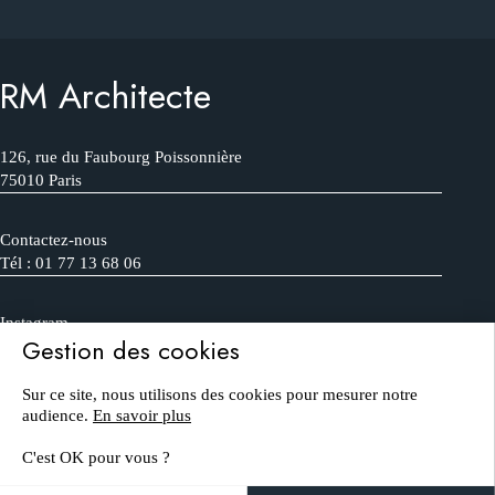
RM Architecte
126, rue du Faubourg Poissonnière
75010 Paris
Contactez-nous
Tél : 01 77 13 68 06
Instagram
Gestion des cookies
FAQ
Sur ce site, nous utilisons des cookies pour mesurer notre
© 2026 RM Architecte
audience.
En savoir plus
Glossaire
C'est OK pour vous ?
Mentions légales