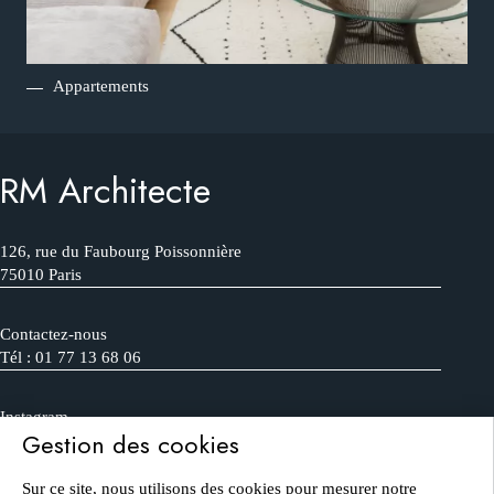
Appartements
RM Architecte
126, rue du Faubourg Poissonnière
75010 Paris
Contactez-nous
Tél : 01 77 13 68 06
Instagram
Gestion des cookies
FAQ
Sur ce site, nous utilisons des cookies pour mesurer notre